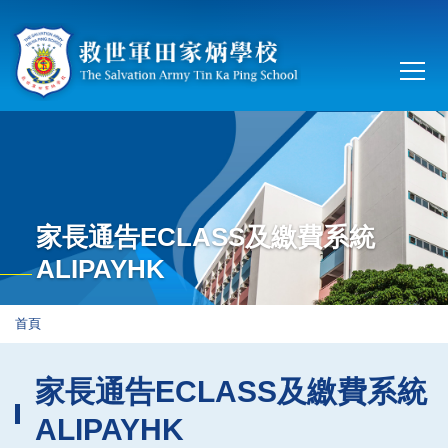
移至主內容
Main
T
navi
家長通告ECLASS及繳費系統
ALIPAYHK
導
首頁
航
連
家長通告ECLASS及繳費系統
結
ALIPAYHK