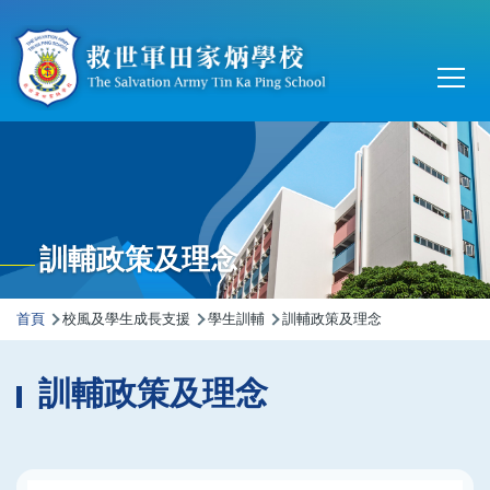
移至主內容
Main
T
navi
訓輔政策及理念
導
首頁
校風及學生成長支援
學生訓輔
訓輔政策及理念
航
連
訓輔政策及理念
結