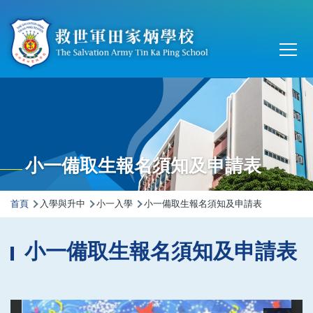
移至主內容
Main
T
navi
小一備取生報名須知及申請表
導
首頁
入學與升中
小一入學
小一備取生報名須知及申請表
航
連
小一備取生報名須知及申請表
結