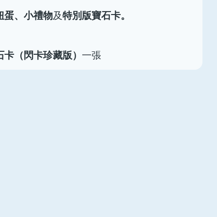
扭蛋、小禮物
特別版寶石卡。
及
石卡（閃卡珍藏版）
一張