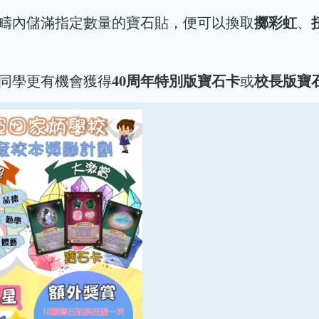
擲彩虹
範疇內儲滿指定數量的寶石貼，便可以換取
、
40周年特別版寶石卡
校長版寶
的同學更有機會獲得
或