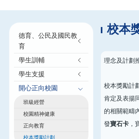
航
連
結
Main
校本
德育、公民及國民教
navigation
育
理念及計劃
學生訓輔
學生支援
校本獎勵計
開心正向校園
肯定及表揚
班級經營
的相關範疇
校園精神健康
寶石卡
發
，
正向教育
校本獎勵計劃