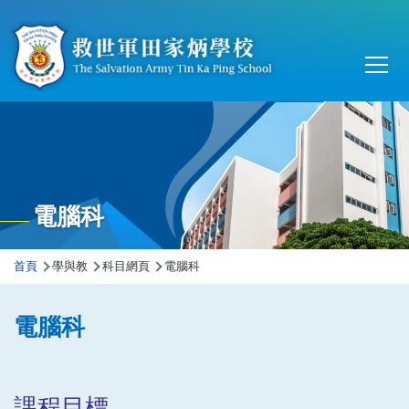
移至主內容
Main
T
navi
電腦科
導
首頁
學與教
科目網頁
電腦科
航
連
電腦科
結
課程目標