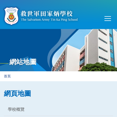
移至主內容
Main
T
navi
網站地圖
導
首頁
航
連
網頁地圖
結
學校概覽