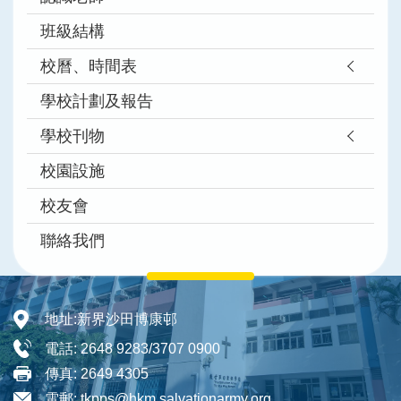
班級結構
校曆、時間表
學校計劃及報告
學校刊物
校園設施
校友會
聯絡我們
地址:
新界沙田博康邨
電話:
2648 9283/3707 0900
傳真:
2649 4305
電郵:
tkpps@hkm.salvationarmy.org