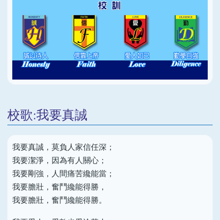
校歌:我要真誠
我要真誠，莫負人家信任深；
我要潔淨，因為有人關心；
我要剛強，人間痛苦纔能當；
我要膽壯，奮鬥纔能得勝，
我要膽壯，奮鬥纔能得勝。