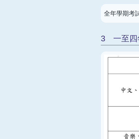
全年學期考
3 一至