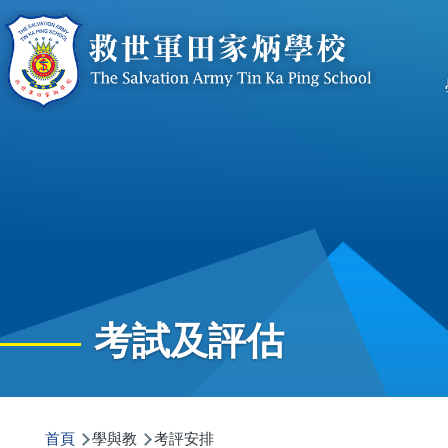
移至主內容
n
考試及評估
導
首頁
學與教
考評安排