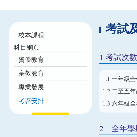
航
連
結
Main
考試
校本課程
navigation
科目網頁
1 考試次數
資優教育
宗教教育
1.1 一年
專業發展
1.2 二至
考評安排
1.3 六年
2 全年