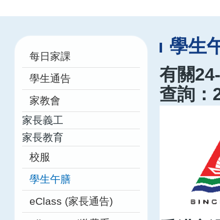
航
連
結
Main
學生
每日家課
navigation
有關2
學生通告
查詢：21
家教會
家長義工
家長教育
校服
學生午膳
eClass (家長通告)