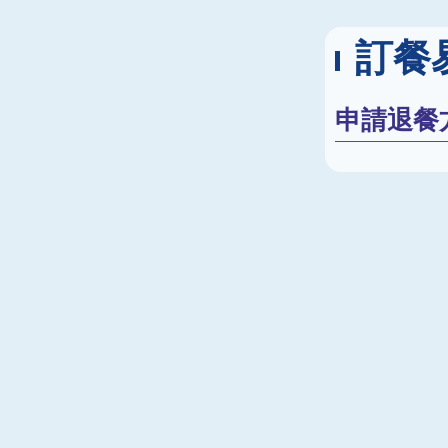
訂餐易
申請退餐方