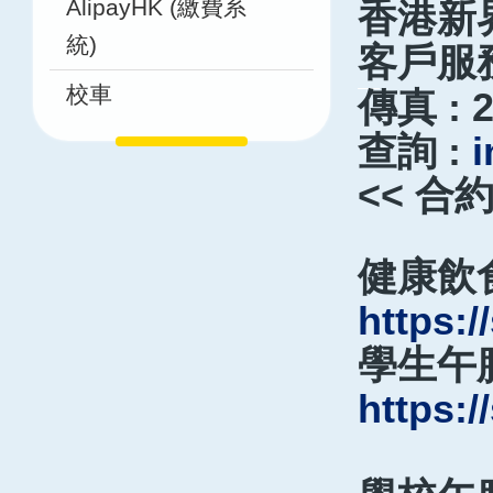
AlipayHK (繳費系
香港新
統)
客戶服務專
校車
傳真 : 2
查詢 :
i
<< 合
健康飲
https:/
學生午
https:/