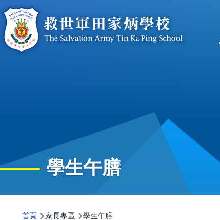
移至主內容
n
學生午膳
導
首頁
家長專區
學生午膳