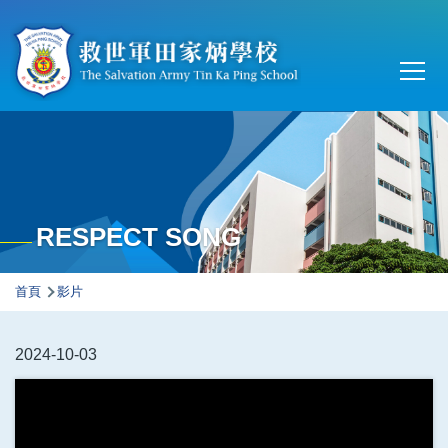
移至主內容
Main
T
navi
RESPECT SONG
導
首頁
影片
航
連
2024-10-03
結