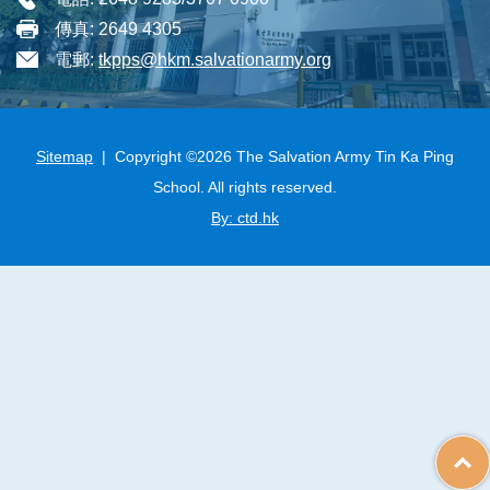
傳真:
2649 4305
電郵:
tkpps@hkm.salvationarmy.org
Sitemap
| Copyright ©
2026 The Salvation Army Tin Ka Ping
School. All rights reserved.
By: ctd.hk