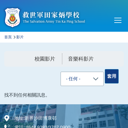
移至主內容
Main
T
navi
導
首頁
影片
航
連
校園影片
音樂科影片
結
找不到任何相關訊息。
地址:
新界沙田博康邨
電話:
2648 9283/3707 0900