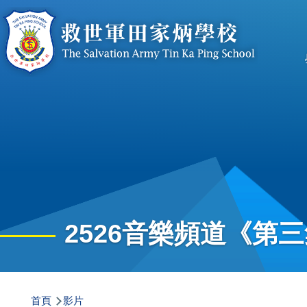
移至主內容
n
2526音樂頻道《第
導
首頁
影片