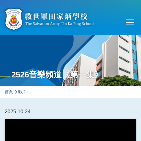
移至主內容
Main
T
navi
2526音樂頻道《第一集》
導
首頁
影片
航
連
2025-10-24
結