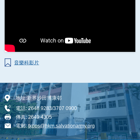
音樂科影片
地址:
新界沙田博康邨
電話:
2648 9283/3707 0900
傳真:
2649 4305
電郵:
tkpps@hkm.salvationarmy.org