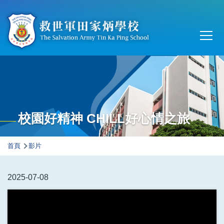
移至主內容
Main
T
navi
校園好精神 CHILL好心情之旅
導
首頁
影片
航
連
2025-07-08
結