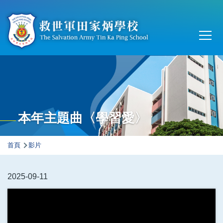
移至主內容
Main
T
navi
本年主題曲〈學習愛〉
導
首頁
影片
航
連
2025-09-11
結