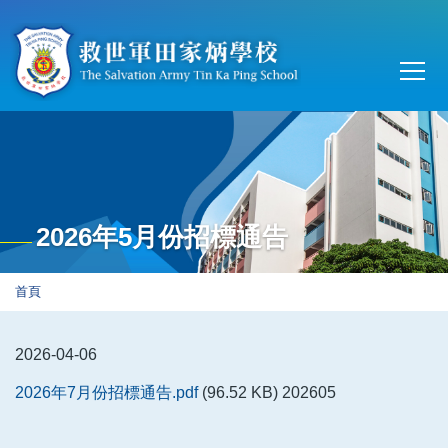
移至主內容
Main
T
navi
2026年5月份招標通告
導
首頁
航
連
2026-04-06
結
2026年7月份招標通告.pdf
(96.52 KB)
202605