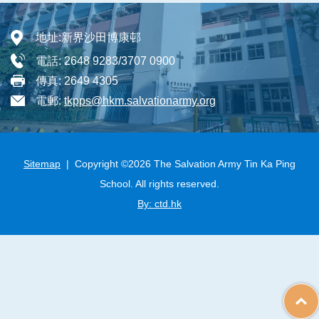
地址:
新界沙田博康邨
電話:
2648 9283/3707 0900
傳真:
2649 4305
電郵:
tkpps@hkm.salvationarmy.org
Sitemap
| Copyright ©
2026 The Salvation Army Tin Ka Ping
School. All rights reserved.
By: ctd.hk