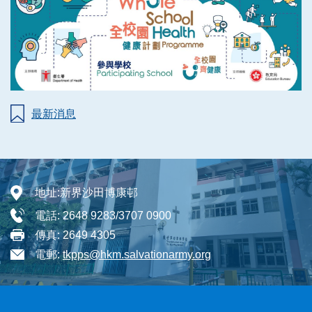
最新消息
地址:
新界沙田博康邨
電話:
2648 9283/3707 0900
傳真:
2649 4305
電郵:
tkpps@hkm.salvationarmy.org