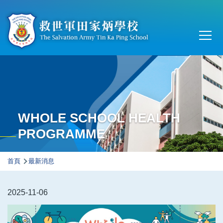
移至主內容
Main
T
navi
WHOLE SCHOOL HEALTH
PROGRAMME
導
首頁
最新消息
航
連
2025-11-06
結