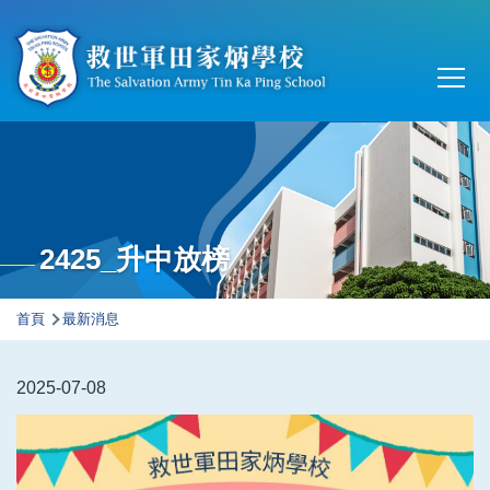
移至主內容
Main
T
navi
2425_升中放榜
導
首頁
最新消息
航
連
2025-07-08
結