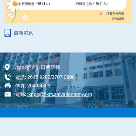
最新消息
地址:
新界沙田博康邨
電話:
2648 9283/3707 0900
傳真:
2649 4305
電郵:
tkpps@hkm.salvationarmy.org
Sitemap
| Copyright ©
2026 The Salvation Army Tin Ka Ping
School. All rights reserved.