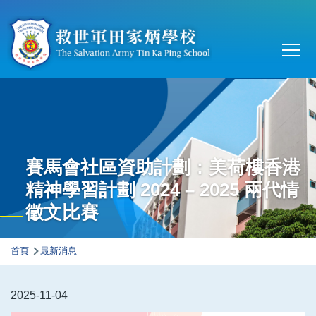
移至主內容
Main
T
navi
賽馬會社區資助計劃：美荷樓香港
精神學習計劃 2024 – 2025 兩代情
徵文比賽
導
首頁
最新消息
航
連
2025-11-04