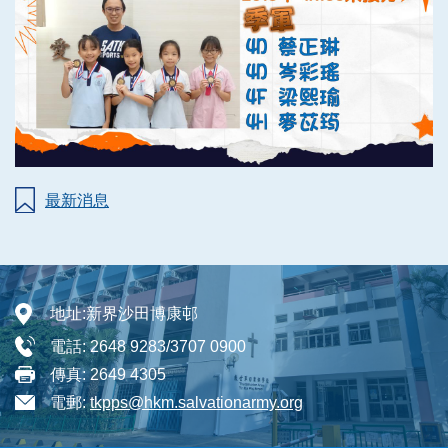
最新消息
地址:
新界沙田博康邨
電話:
2648 9283/3707 0900
傳真:
2649 4305
電郵:
tkpps@hkm.salvationarmy.org