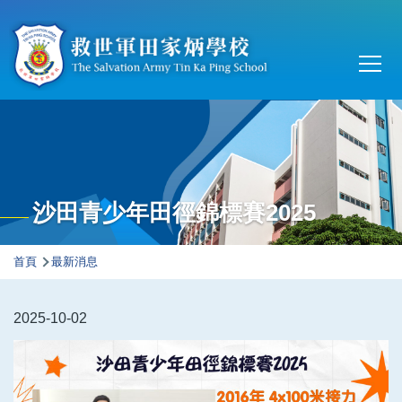
移至主內容
Main
T
navi
沙田青少年田徑錦標賽2025
導
首頁
最新消息
航
連
2025-10-02
結