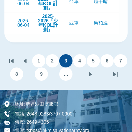
亞軍
鍾子晴
06-04
年KOL計
劃』
2025-
2026-
2026『少
亞軍
吳柏逸
06-04
年KOL計
劃』
Pagination
1
2
3
4
5
6
7
First
Previous
頁
頁
目
頁
頁
頁
頁
page
page
面
面
前
面
面
面
面
8
9
…
頁
頁
下
Last
頁
面
面
一
page
面
頁
地址:
新界沙田博康邨
電話:
2648 9283/3707 0900
傳真:
2649 4305
電郵:
tkpps@hkm.salvationarmy.org