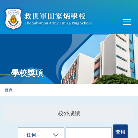
移至主內容
Main
T
navi
學校獎項
導
首頁
航
連
校外成績
結