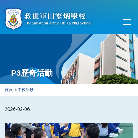
移至主內容
Main
T
navi
P3歷奇活動
導
首頁
學校活動
航
連
2026-02-06
結