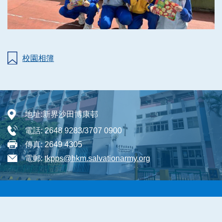
校園相簿
地址:
新界沙田博康邨
電話:
2648 9283/3707 0900
傳真:
2649 4305
電郵:
tkpps@hkm.salvationarmy.org
Sitemap
| Copyright ©
2026 The Salvation Army Tin Ka Ping
School. All rights reserved.