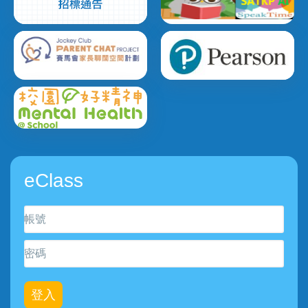
eClass