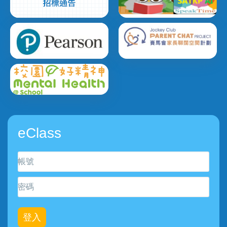
eClass