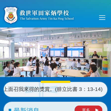
移至主內容
Main
T
navi
面召我來得的獎賞。
(
腓立比書 3：13-14)
最新消息
更多