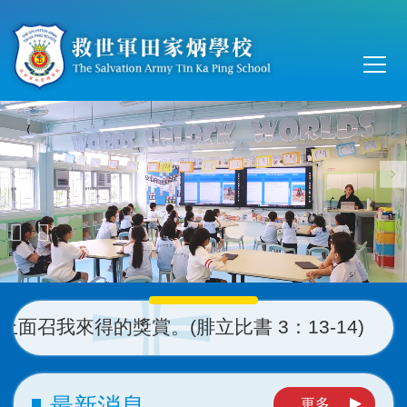
移至主內容
Main
T
navi
面召我來得的獎賞。
(
腓立比書 3：13-14)
最新消息
更多