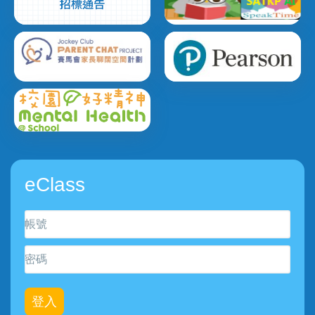
eClass