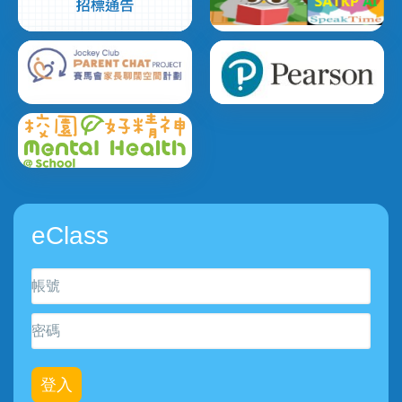
eClass