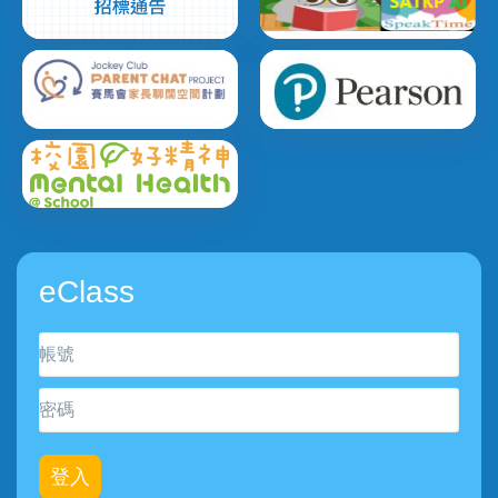
eClass