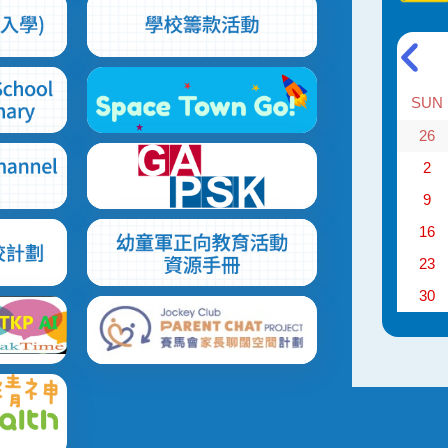
SUN
26
2
9
16
23
30