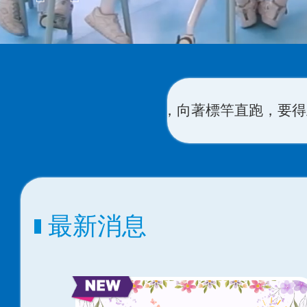
上帝在基督耶穌裏從上面召我來得的獎賞。
(
腓立比書
最新消息