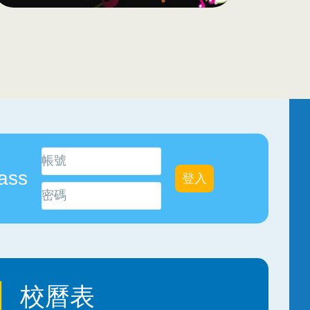
ass
校曆表