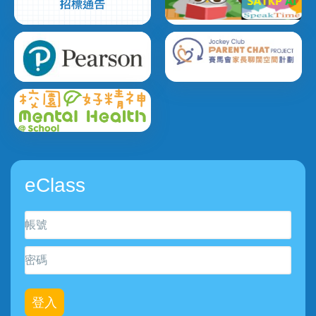
eClass