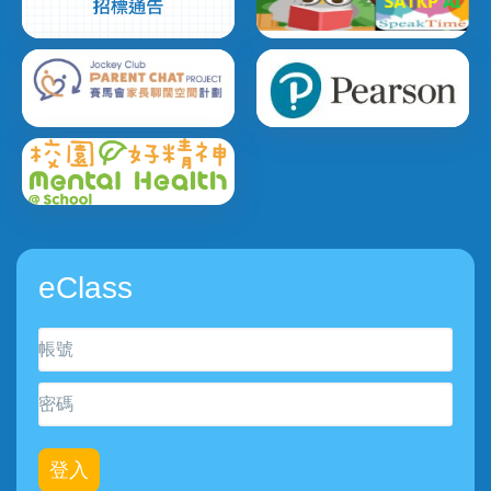
eClass