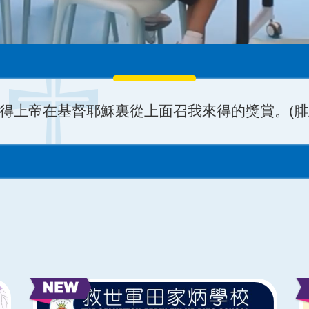
：13-14)