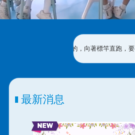
在基督耶穌裏從上面召我來得的獎賞。
(
腓立比書 3
最新消息