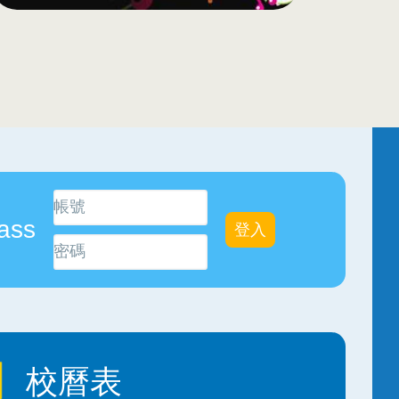
ass
校曆表