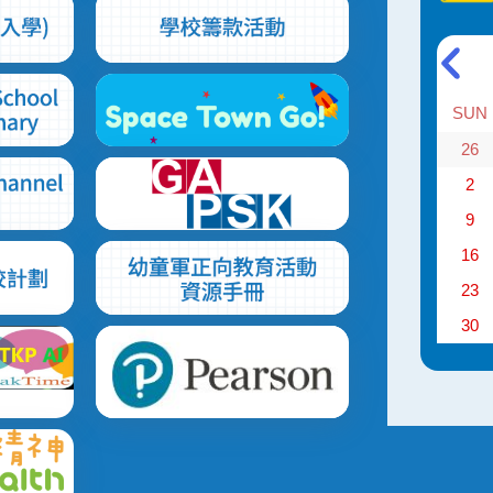
SUN
26
2
9
16
23
30