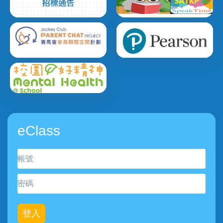
eClass